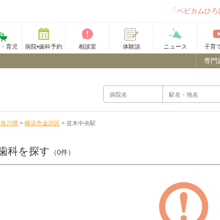
「ベビカムひろ
て・育児
病院•歯科予約
相談室
ニュース
子育
体験談
専門
神奈川県
>
横浜市金沢区
>
並木中央駅
歯科を探す
（0件）