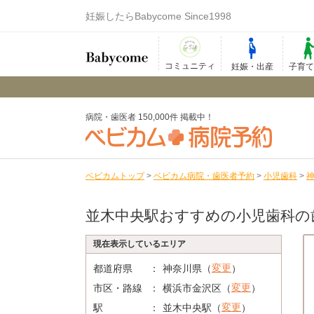
妊娠したらBabycome Since1998
コミュニティ
妊娠・出産
子育
病院・歯医者 150,000件 掲載中！
ベビカムトップ
>
ベビカム病院・歯医者予約
>
小児歯科
>
並木中央駅おすすめの小児歯科の
現在表示しているエリア
変更
都道府県
神奈川県（
）
変更
市区・路線
横浜市金沢区（
）
変更
駅
並木中央駅（
）