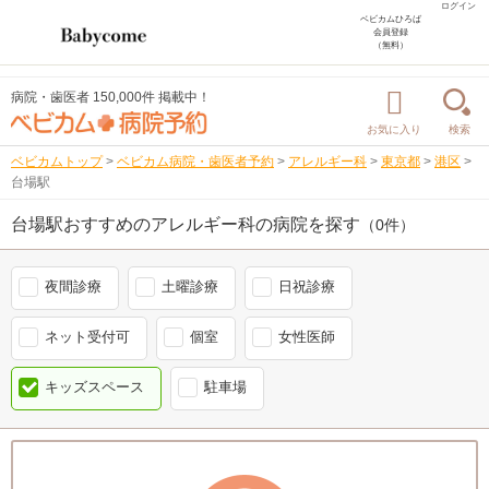
ログイン
ベビカムひろば
会員登録
（無料）
病院・歯医者 150,000件 掲載中！
お気に入り
検索
ベビカムトップ
>
ベビカム病院・歯医者予約
>
アレルギー科
>
東京都
>
港区
>
台場駅
台場駅おすすめのアレルギー科の病院を探す
（0件）
夜間診療
土曜診療
日祝診療
ネット受付可
個室
女性医師
キッズスペース
駐車場