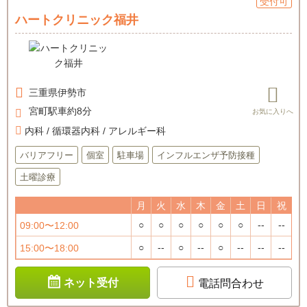
受付可
ハートクリニック福井
三重県
伊勢市
宮町駅車約8分
内科 / 循環器内科 / アレルギー科
バリアフリー
個室
駐車場
インフルエンザ予防接種
土曜診療
月
火
水
木
金
土
日
祝
○
○
○
○
○
○
--
--
09:00〜12:00
○
--
○
--
○
--
--
--
15:00〜18:00
ネット受付
電話問合わせ