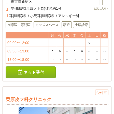
東京都
新宿区
早稲田駅(東京メトロ)徒歩約1分
耳鼻咽喉科 / 小児耳鼻咽喉科 / アレルギー科
指導医・専門医
キッズスペース
駅近
土曜診療
月
火
水
木
金
土
日
祝
--
--
--
--
--
○
--
--
09:00〜12:00
○
○
--
○
○
--
--
--
09:30〜13:00
○
○
--
○
○
--
--
--
15:00〜18:00
ネット受付
受付可
栗原皮フ科クリニック