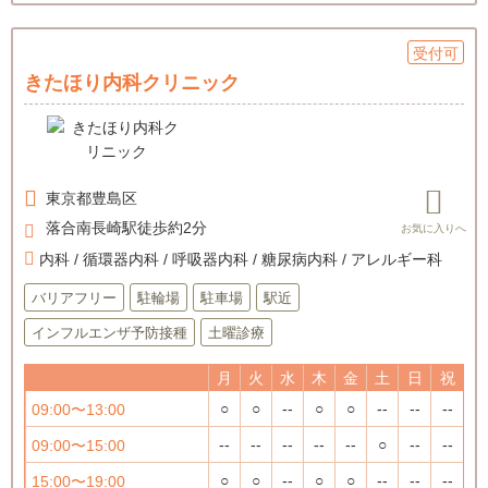
受付可
きたほり内科クリニック
東京都
豊島区
落合南長崎駅徒歩約2分
内科 / 循環器内科 / 呼吸器内科 / 糖尿病内科 / アレルギー科
バリアフリー
駐輪場
駐車場
駅近
インフルエンザ予防接種
土曜診療
月
火
水
木
金
土
日
祝
○
○
--
○
○
--
--
--
09:00〜13:00
--
--
--
--
--
○
--
--
09:00〜15:00
○
○
--
○
○
--
--
--
15:00〜19:00