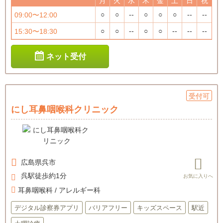
月
火
水
木
金
土
日
祝
○
○
--
○
○
○
--
--
09:00〜12:00
○
○
--
○
○
--
--
--
15:30〜18:30
ネット受付
受付可
にし耳鼻咽喉科クリニック
広島県
呉市
呉駅徒歩約1分
耳鼻咽喉科 / アレルギー科
デジタル診察券アプリ
バリアフリー
キッズスペース
駅近