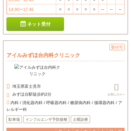
○
○
○
○
○
--
--
--
14:30〜17:45
ネット受付
受付可
アイルみずほ台内科クリニック
埼玉県
富士見市
みずほ台駅徒歩約2分
内科 / 消化器内科 / 呼吸器内科 / 糖尿病内科 / 循環器内科 / ア
レルギー科
駐車場
インフルエンザ予防接種
土曜診療