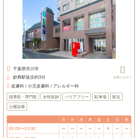
千葉県
市川市
妙典駅徒歩約3分
皮膚科 / 小児皮膚科 / アレルギー科
指導医・専門医
女性医師
バリアフリー
駐車場
駅近
土曜診療
月
火
水
木
金
土
日
祝
--
--
--
--
--
○
--
--
09:00〜13:00