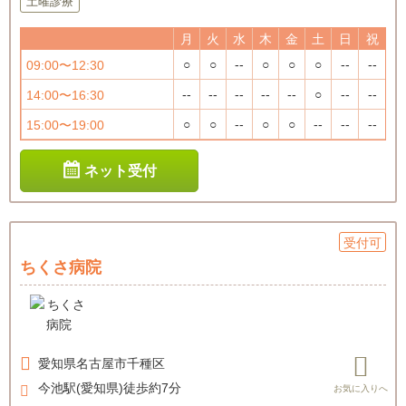
土曜診療
月
火
水
木
金
土
日
祝
○
○
--
○
○
○
--
--
09:00〜12:30
--
--
--
--
--
○
--
--
14:00〜16:30
○
○
--
○
○
--
--
--
15:00〜19:00
ネット受付
受付可
ちくさ病院
愛知県
名古屋市千種区
今池駅(愛知県)徒歩約7分