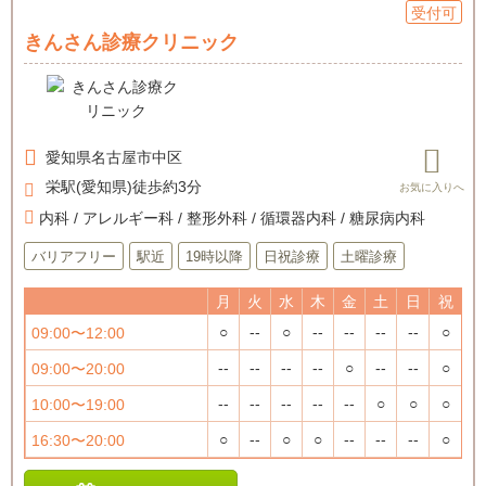
受付可
きんさん診療クリニック
愛知県
名古屋市中区
栄駅(愛知県)徒歩約3分
内科 / アレルギー科 / 整形外科 / 循環器内科 / 糖尿病内科
バリアフリー
駅近
19時以降
日祝診療
土曜診療
月
火
水
木
金
土
日
祝
○
--
○
--
--
--
--
○
09:00〜12:00
--
--
--
--
○
--
--
○
09:00〜20:00
--
--
--
--
--
○
○
○
10:00〜19:00
○
--
○
○
--
--
--
○
16:30〜20:00