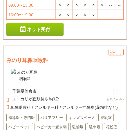
○
○
○
○
○
○
--
--
09:00〜13:00
○
○
○
○
○
--
--
--
16:00〜19:00
ネット受付
受付可
みのり耳鼻咽喉科
千葉県
佐倉市
ユーカリが丘駅徒歩約9分
耳鼻咽喉科 / アレルギー科 / アレルギー性鼻炎(花粉症など)
指導医・専門医
バリアフリー
キッズスペース
授乳室
ベビーベッド
ベビーカー置き場
駐輪場
駐車場
花粉症