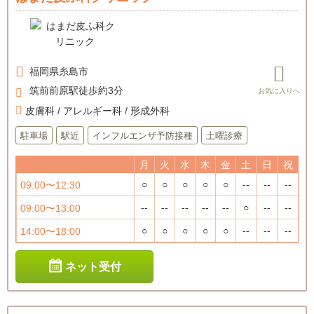
福岡県
糸島市
筑前前原駅徒歩約3分
皮膚科 / アレルギー科 / 形成外科
駐車場
駅近
インフルエンザ予防接種
土曜診療
月
火
水
木
金
土
日
祝
○
○
○
○
○
--
--
--
09:00〜12:30
--
--
--
--
--
○
--
--
09:00〜13:00
○
○
○
○
○
--
--
--
14:00〜18:00
ネット受付