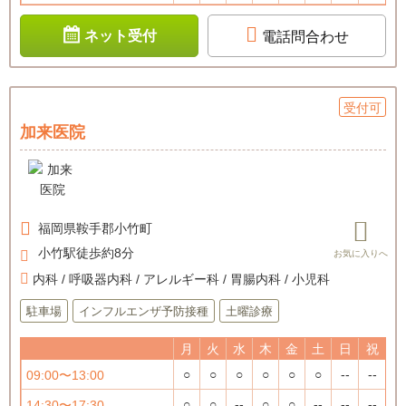
ネット受付
電話問合わせ
受付可
加来医院
福岡県
鞍手郡小竹町
小竹駅徒歩約8分
内科 / 呼吸器内科 / アレルギー科 / 胃腸内科 / 小児科
駐車場
インフルエンザ予防接種
土曜診療
月
火
水
木
金
土
日
祝
○
○
○
○
○
○
--
--
09:00〜13:00
○
○
--
○
○
--
--
--
14:30〜17:30