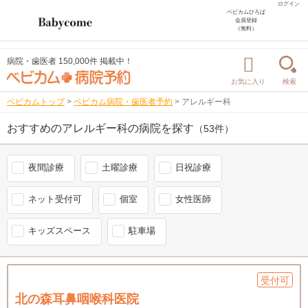
ログイン
ベビカムひろば
会員登録
（無料）
病院・歯医者 150,000件 掲載中！
お気に入り
検索
ベビカムトップ
>
ベビカム病院・歯医者予約
>
アレルギー科
おすすめのアレルギー科の病院を探す
（53件）
夜間診療
土曜診療
日祝診療
ネット受付可
個室
女性医師
キッズスペース
駐車場
受付可
北の森耳鼻咽喉科医院