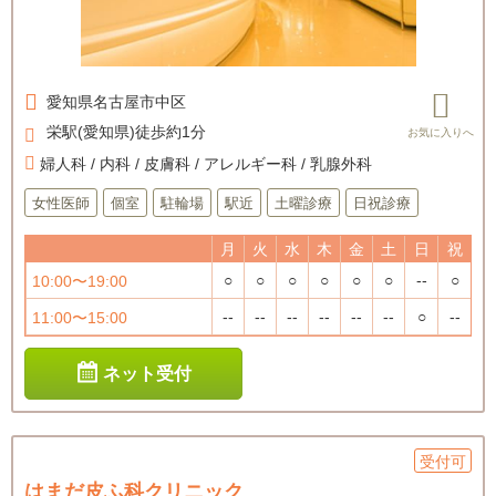
愛知県
名古屋市中区
栄駅(愛知県)徒歩約1分
婦人科 / 内科 / 皮膚科 / アレルギー科 / 乳腺外科
女性医師
個室
駐輪場
駅近
土曜診療
日祝診療
月
火
水
木
金
土
日
祝
○
○
○
○
○
○
--
○
10:00〜19:00
--
--
--
--
--
--
○
--
11:00〜15:00
ネット受付
受付可
はまだ皮ふ科クリニック