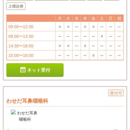
土曜診療
月
火
水
木
金
土
日
祝
○
○
--
○
○
--
--
--
09:00〜12:30
--
--
--
--
--
○
--
--
09:00〜13:30
○
○
--
○
--
--
--
--
14:30〜18:00
--
--
--
--
○
--
--
--
15:00〜18:00
ネット受付
受付可
わせだ耳鼻咽喉科