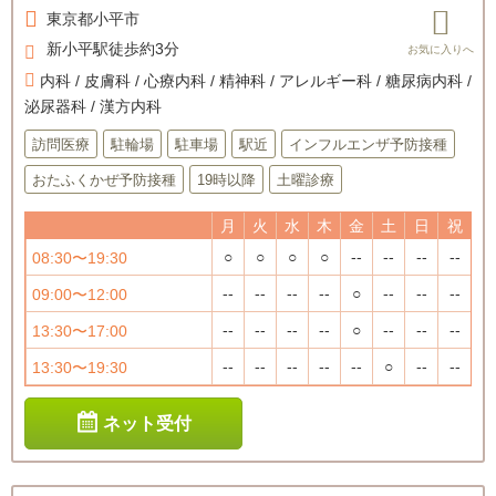
東京都
小平市
新小平駅徒歩約3分
内科 / 皮膚科 / 心療内科 / 精神科 / アレルギー科 / 糖尿病内科 /
泌尿器科 / 漢方内科
訪問医療
駐輪場
駐車場
駅近
インフルエンザ予防接種
おたふくかぜ予防接種
19時以降
土曜診療
月
火
水
木
金
土
日
祝
○
○
○
○
--
--
--
--
08:30〜19:30
--
--
--
--
○
--
--
--
09:00〜12:00
--
--
--
--
○
--
--
--
13:30〜17:00
--
--
--
--
--
○
--
--
13:30〜19:30
ネット受付