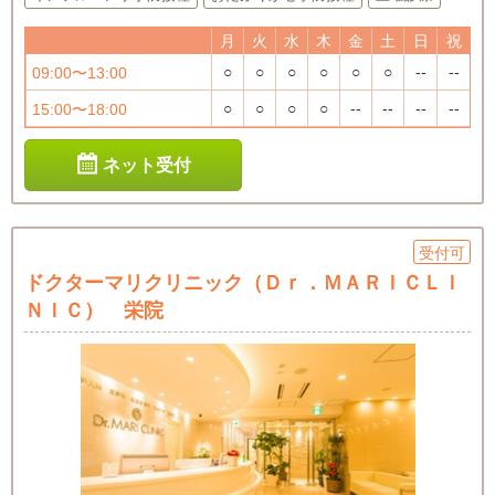
月
火
水
木
金
土
日
祝
○
○
○
○
○
○
--
--
09:00〜13:00
○
○
○
○
--
--
--
--
15:00〜18:00
ネット受付
受付可
ドクターマリクリニック（Ｄｒ．ＭＡＲＩＣＬＩ
ＮＩＣ） 栄院