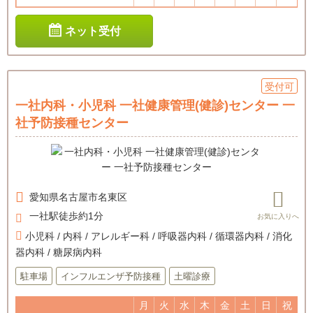
ネット受付
受付可
一社内科・小児科 一社健康管理(健診)センター 一
社予防接種センター
愛知県
名古屋市名東区
一社駅徒歩約1分
小児科 / 内科 / アレルギー科 / 呼吸器内科 / 循環器内科 / 消化
器内科 / 糖尿病内科
駐車場
インフルエンザ予防接種
土曜診療
月
火
水
木
金
土
日
祝