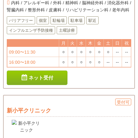
内科 / アレルギー科 / 外科 / 精神科 / 脳神経外科 / 消化器外科 /
腎臓内科 / 整形外科 / 皮膚科 / リハビリテーション科 / 老年内科
バリアフリー
個室
駐輪場
駐車場
駅近
インフルエンザ予防接種
土曜診療
月
火
水
木
金
土
日
祝
○
○
○
○
○
○
--
--
09:00〜11:30
○
○
○
○
○
--
--
--
16:00〜18:00
ネット受付
受付可
新小平クリニック