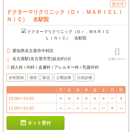
受付可
ドクターマリクリニック（Ｄｒ．ＭＡＲＩＣＬＩ
ＮＩＣ） 名駅院
愛知県
名古屋市中村区
名古屋駅(名古屋市営)徒歩約1分
婦人科 / 内科 / 皮膚科 / アレルギー科 / 乳腺外科
女性医師
個室
駅近
土曜診療
日祝診療
月
火
水
木
金
土
日
祝
○
○
○
○
○
○
--
○
10:00〜19:00
--
--
--
--
--
--
○
--
11:00〜15:00
ネット受付