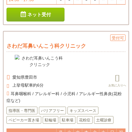
ネット受付
受付可
さわだ耳鼻いんこう科クリニック
愛知県
豊田市
上挙母駅車約6分
耳鼻咽喉科 / アレルギー科 / 小児科 / アレルギー性鼻炎(花粉
症など)
指導医・専門医
バリアフリー
キッズスペース
ベビーカー置き場
駐輪場
駐車場
花粉症
土曜診療