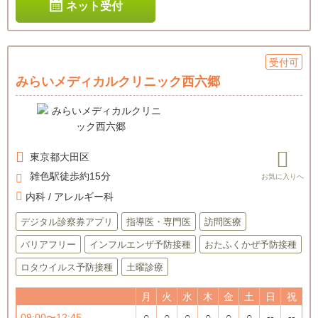
ネット受付
受付可
みらいメディカルクリニック西六郷
東京都
大田区
雑色駅徒歩約15分
内科 / アレルギー科
デジタル診察券アプリ
指導医・専門医
訪問医療
バリアフリー
インフルエンザ予防接種
おたふくかぜ予防接種
ロタウイルス予防接種
土曜診療
月
火
水
木
金
土
日
祝
○
○
○
○
○
○
--
--
09:00〜12:45