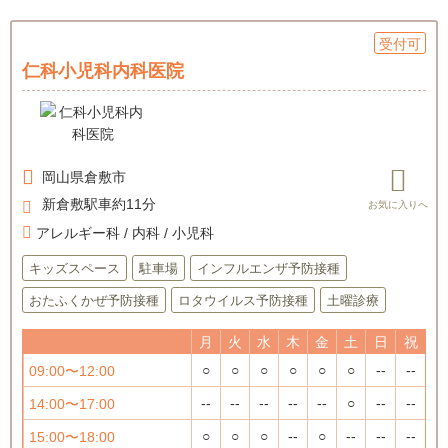
受付可
仁科小児科内科医院
岡山県
倉敷市
新倉敷駅車約11分
アレルギー科 / 内科 / 小児科
キッズスペース
駐車場
インフルエンザ予防接種
おたふくかぜ予防接種
ロタウイルス予防接種
土曜診療
月
火
水
木
金
土
日
祝
○
○
○
○
○
○
--
--
09:00〜12:00
--
--
--
--
--
○
--
--
14:00〜17:00
○
○
○
--
○
--
--
--
15:00〜18:00