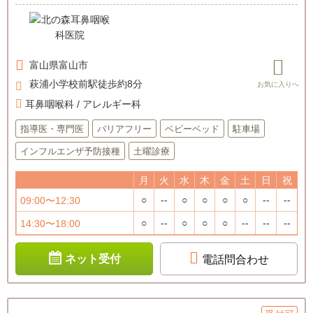
富山県
富山市
萩浦小学校前駅徒歩約8分
耳鼻咽喉科 / アレルギー科
指導医・専門医
バリアフリー
ベビーベッド
駐車場
インフルエンザ予防接種
土曜診療
月
火
水
木
金
土
日
祝
○
--
○
○
○
○
--
--
09:00〜12:30
○
--
○
○
○
--
--
--
14:30〜18:00
ネット受付
電話問合わせ