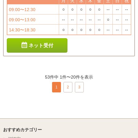
月
火
水
木
金
土
日
祝
○
○
○
○
○
--
--
--
09:00〜12:30
--
--
--
--
--
○
--
--
09:00〜13:00
○
○
○
○
○
--
--
--
14:30〜18:30
ネット受付
53件中 1件〜20件を表示
1
2
3
おすすめカテゴリー