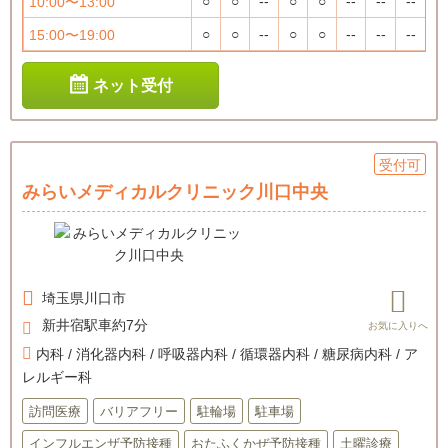
○
○
--
○
○
--
--
--
10:00〜13:00
○
○
--
○
○
--
--
--
15:00〜19:00
ネット受付
受付可
みらいメディカルクリニック川口中央
埼玉県
川口市
新井宿駅車約7分
内科 / 消化器内科 / 呼吸器内科 / 循環器内科 / 糖尿病内科 / ア
レルギー科
訪問医療
バリアフリー
駐輪場
駐車場
インフルエンザ予防接種
おたふくかぜ予防接種
土曜診療