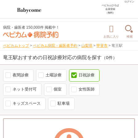
ログイン
ベビカムひろば
会員登録
（無料）
病院・歯医者 150,000件 掲載中！
お気に入り
検索
ベビカムトップ
>
ベビカム病院・歯医者予約
>
山梨県
>
甲斐市
>
竜王駅
竜王駅おすすめの日祝診療対応の病院を探す
（0件）
夜間診療
土曜診療
日祝診療
ネット受付可
個室
女性医師
キッズスペース
駐車場