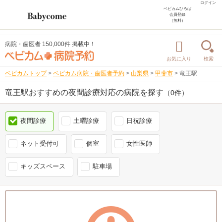
ログイン
ベビカムひろば
会員登録
（無料）
病院・歯医者 150,000件 掲載中！
お気に入り
検索
ベビカムトップ
>
ベビカム病院・歯医者予約
>
山梨県
>
甲斐市
>
竜王駅
竜王駅おすすめの夜間診療対応の病院を探す
（0件）
夜間診療
土曜診療
日祝診療
ネット受付可
個室
女性医師
キッズスペース
駐車場