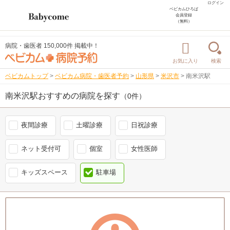
ログイン
ベビカムひろば
会員登録
（無料）
病院・歯医者 150,000件 掲載中！
お気に入り
検索
ベビカムトップ
>
ベビカム病院・歯医者予約
>
山形県
>
米沢市
>
南米沢駅
南米沢駅おすすめの病院を探す
（0件）
夜間診療
土曜診療
日祝診療
ネット受付可
個室
女性医師
キッズスペース
駐車場