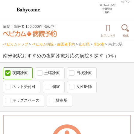
ログイン
ベビカムひろば
会員登録
（無料）
病院・歯医者 150,000件 掲載中！
お気に入り
検索
ベビカムトップ
>
ベビカム病院・歯医者予約
>
山形県
>
米沢市
>
南米沢駅
南米沢駅おすすめの夜間診療対応の病院を探す
（0件）
夜間診療
土曜診療
日祝診療
ネット受付可
個室
女性医師
キッズスペース
駐車場