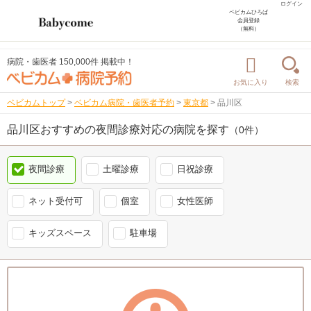
ログイン
ベビカムひろば
会員登録
（無料）
病院・歯医者 150,000件 掲載中！
お気に入り
検索
ベビカムトップ
>
ベビカム病院・歯医者予約
>
東京都
>
品川区
品川区おすすめの夜間診療対応の病院を探す
（0件）
夜間診療
土曜診療
日祝診療
ネット受付可
個室
女性医師
キッズスペース
駐車場