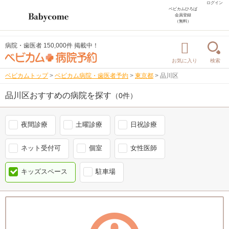
ログイン
ベビカムひろば
会員登録
（無料）
病院・歯医者 150,000件 掲載中！
お気に入り
検索
ベビカムトップ
>
ベビカム病院・歯医者予約
>
東京都
>
品川区
品川区おすすめの病院を探す
（0件）
夜間診療
土曜診療
日祝診療
ネット受付可
個室
女性医師
キッズスペース
駐車場