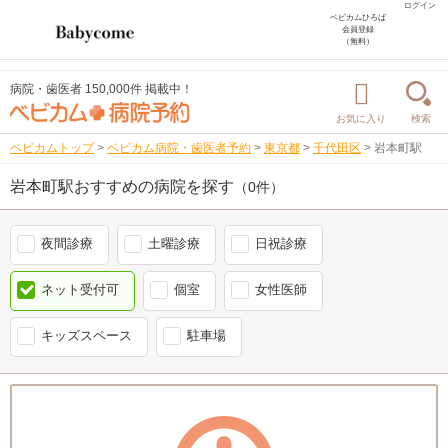
ログイン
ベビカムひろば
会員登録
（無料）
病院・歯医者 150,000件 掲載中！
お気に入り
検索
ベビカムトップ
>
ベビカム病院・歯医者予約
>
東京都
>
千代田区
>
岩本町駅
岩本町駅おすすめの病院を探す
（0件）
夜間診療
土曜診療
日祝診療
ネット受付可
個室
女性医師
キッズスペース
駐車場