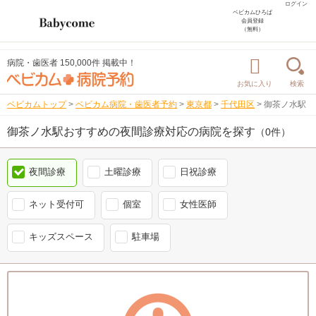
ログイン
ベビカムひろば
会員登録
（無料）
病院・歯医者 150,000件 掲載中！
お気に入り
検索
ベビカムトップ
>
ベビカム病院・歯医者予約
>
東京都
>
千代田区
>
御茶ノ水駅
御茶ノ水駅おすすめの夜間診療対応の病院を探す
（0件）
夜間診療
土曜診療
日祝診療
ネット受付可
個室
女性医師
キッズスペース
駐車場