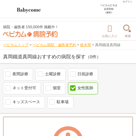
ログイン
ベビカムひろば
会員登録
（無料）
病院・歯医者 150,000件 掲載中！
お気に入り
検索
ベビカムトップ
>
ベビカム病院・歯医者予約
>
栃木県
>
真岡鐵道真岡線
真岡鐵道真岡線おすすめの病院を探す
（0件）
夜間診療
土曜診療
日祝診療
ネット受付可
個室
女性医師
キッズスペース
駐車場