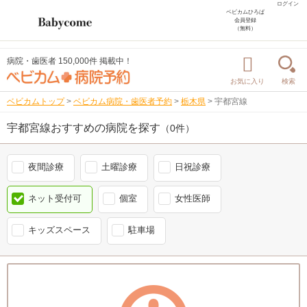
ログイン
ベビカムひろば
会員登録
（無料）
病院・歯医者 150,000件 掲載中！
お気に入り
検索
ベビカムトップ
>
ベビカム病院・歯医者予約
>
栃木県
>
宇都宮線
宇都宮線おすすめの病院を探す
（0件）
夜間診療
土曜診療
日祝診療
ネット受付可
個室
女性医師
キッズスペース
駐車場