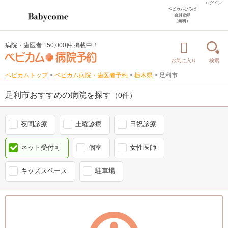
ログイン
ベビカムひろば
会員登録
（無料）
病院・歯医者 150,000件 掲載中！
お気に入り
検索
ベビカムトップ
>
ベビカム病院・歯医者予約
>
栃木県
>
足利市
足利市おすすめの病院を探す
（0件）
夜間診療
土曜診療
日祝診療
ネット受付可
個室
女性医師
キッズスペース
駐車場