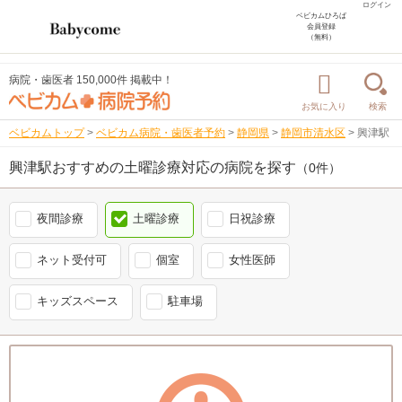
ログイン
ベビカムひろば
会員登録
（無料）
病院・歯医者 150,000件 掲載中！
お気に入り
検索
ベビカムトップ
>
ベビカム病院・歯医者予約
>
静岡県
>
静岡市清水区
>
興津駅
興津駅おすすめの土曜診療対応の病院を探す
（0件）
夜間診療
土曜診療
日祝診療
ネット受付可
個室
女性医師
キッズスペース
駐車場