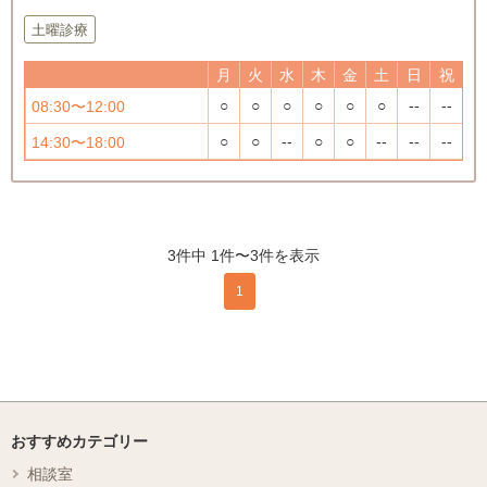
土曜診療
月
火
水
木
金
土
日
祝
○
○
○
○
○
○
--
--
08:30〜12:00
○
○
--
○
○
--
--
--
14:30〜18:00
3件中 1件〜3件を表示
1
おすすめカテゴリー
相談室