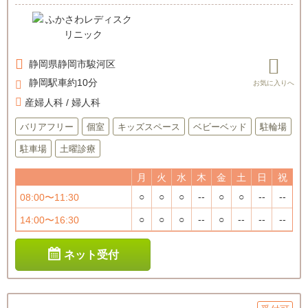
静岡県
静岡市駿河区
静岡駅車約10分
産婦人科 / 婦人科
バリアフリー
個室
キッズスペース
ベビーベッド
駐輪場
駐車場
土曜診療
月
火
水
木
金
土
日
祝
○
○
○
--
○
○
--
--
08:00〜11:30
○
○
○
--
○
--
--
--
14:00〜16:30
ネット受付