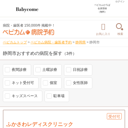
ログイン
ベビカムひろば
会員登録
（無料）
病院・歯医者 150,000件 掲載中！
お気に入り
検索
ベビカムトップ
>
ベビカム病院・歯医者予約
>
静岡県
>
静岡市
静岡市おすすめの病院を探す
（3件）
夜間診療
土曜診療
日祝診療
ネット受付可
個室
女性医師
キッズスペース
駐車場
受付可
ふかさわレディスクリニック