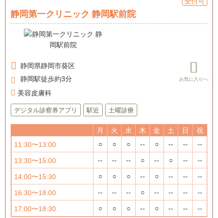
受付可
静岡第一クリニック 静岡駅前院
静岡県
静岡市葵区
静岡駅徒歩約3分
美容皮膚科
デジタル診察券アプリ
駅近
土曜診療
月
火
水
木
金
土
日
祝
○
○
○
--
○
--
--
--
11:30〜13:00
--
--
--
○
--
○
--
--
13:30〜15:00
○
○
○
--
○
--
--
--
14:00〜15:30
--
--
--
○
--
--
--
--
16:30〜18:00
○
○
○
--
○
--
--
--
17:00〜18:30