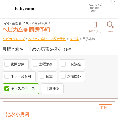
ログイン
ベビカムひろば
会員登録
（無料）
病院・歯医者 150,000件 掲載中！
お気に入り
検索
ベビカムトップ
>
ベビカム病院・歯医者予約
>
大分県
>
豊肥本線
豊肥本線おすすめの病院を探す
（1件）
夜間診療
土曜診療
日祝診療
ネット受付可
個室
女性医師
キッズスペース
駐車場
受付可
池永小児科