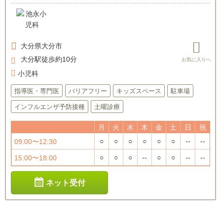
大分県
大分市
大分駅徒歩約10分
小児科
指導医・専門医
バリアフリー
キッズスペース
駐車場
インフルエンザ予防接種
土曜診療
月
火
水
木
金
土
日
祝
○
○
○
○
○
○
--
--
09:00〜12:30
○
○
○
--
○
○
--
--
15:00〜18:00
ネット受付