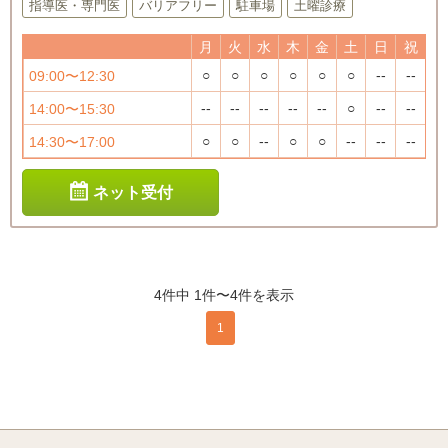
指導医・専門医
バリアフリー
駐車場
土曜診療
月
火
水
木
金
土
日
祝
○
○
○
○
○
○
--
--
09:00〜12:30
--
--
--
--
--
○
--
--
14:00〜15:30
○
○
--
○
○
--
--
--
14:30〜17:00
ネット受付
4件中 1件〜4件を表示
1