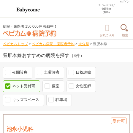
ログイン
ベビカムひろば
会員登録
（無料）
病院・歯医者 150,000件 掲載中！
お気に入り
検索
ベビカムトップ
>
ベビカム病院・歯医者予約
>
大分県
>
豊肥本線
豊肥本線おすすめの病院を探す
（4件）
夜間診療
土曜診療
日祝診療
ネット受付可
個室
女性医師
キッズスペース
駐車場
受付可
池永小児科