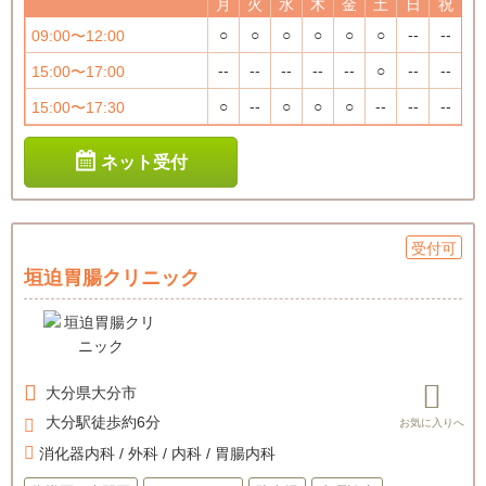
月
火
水
木
金
土
日
祝
○
○
○
○
○
○
--
--
09:00〜12:00
--
--
--
--
--
○
--
--
15:00〜17:00
○
--
○
○
○
--
--
--
15:00〜17:30
ネット受付
受付可
垣迫胃腸クリニック
大分県
大分市
大分駅徒歩約6分
消化器内科 / 外科 / 内科 / 胃腸内科