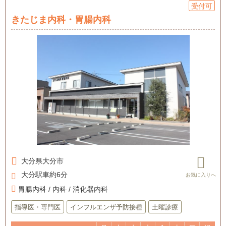
受付可
きたじま内科・胃腸内科
大分県
大分市
大分駅車約6分
胃腸内科 / 内科 / 消化器内科
指導医・専門医
インフルエンザ予防接種
土曜診療