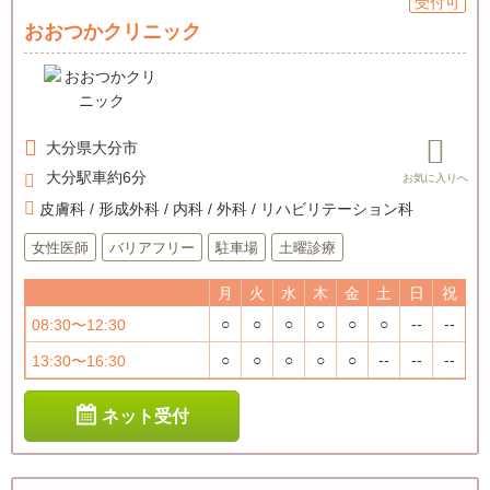
受付可
おおつかクリニック
大分県
大分市
大分駅車約6分
皮膚科 / 形成外科 / 内科 / 外科 / リハビリテーション科
女性医師
バリアフリー
駐車場
土曜診療
月
火
水
木
金
土
日
祝
○
○
○
○
○
○
--
--
08:30〜12:30
○
○
○
○
○
--
--
--
13:30〜16:30
ネット受付