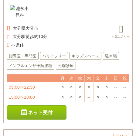
大分県
大分市
大分駅徒歩約10分
小児科
指導医・専門医
バリアフリー
キッズスペース
駐車場
インフルエンザ予防接種
土曜診療
月
火
水
木
金
土
日
祝
○
○
○
○
○
○
--
--
09:00〜12:30
○
○
○
--
○
○
--
--
15:00〜18:00
ネット受付