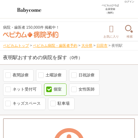
ログイン
ベビカムひろば
会員登録
（無料）
病院・歯医者 150,000件 掲載中！
お気に入り
検索
ベビカムトップ
>
ベビカム病院・歯医者予約
>
大分県
>
日田市
>
夜明駅
夜明駅おすすめの病院を探す
（0件）
夜間診療
土曜診療
日祝診療
ネット受付可
個室
女性医師
キッズスペース
駐車場