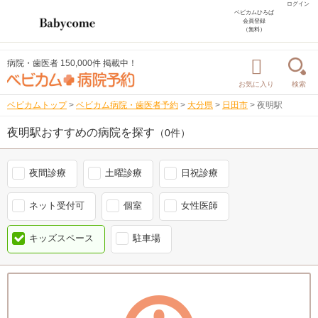
ログイン
ベビカムひろば
会員登録
（無料）
病院・歯医者 150,000件 掲載中！
お気に入り
検索
ベビカムトップ
>
ベビカム病院・歯医者予約
>
大分県
>
日田市
>
夜明駅
夜明駅おすすめの病院を探す
（0件）
夜間診療
土曜診療
日祝診療
ネット受付可
個室
女性医師
キッズスペース
駐車場