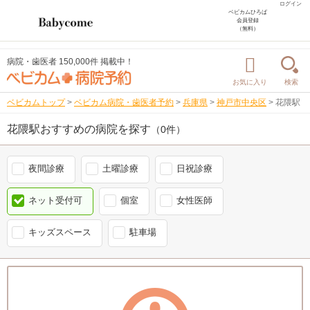
ログイン
ベビカムひろば
会員登録
（無料）
病院・歯医者 150,000件 掲載中！
お気に入り
検索
ベビカムトップ
>
ベビカム病院・歯医者予約
>
兵庫県
>
神戸市中央区
>
花隈駅
花隈駅おすすめの病院を探す
（0件）
夜間診療
土曜診療
日祝診療
ネット受付可
個室
女性医師
キッズスペース
駐車場