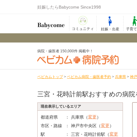
妊娠したらBabycome Since1998
コミュニティ
妊娠・出産
子育
病院・歯医者 150,000件 掲載中！
ベビカムトップ
>
ベビカム病院・歯医者予約
>
兵庫県
>
神
三宮・花時計前駅おすすめの病院
現在表示しているエリア
変更
都道府県
兵庫県（
）
変更
市区・路線
神戸市中央区（
）
変更
駅
三宮・花時計前駅（