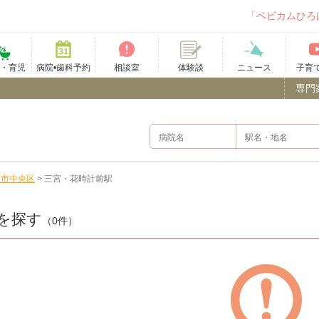
「ベビカムひろ
て・育児
病院•歯科予約
相談室
ニュース
子育
体験談
専門
戸市中央区
>
三宮・花時計前駅
を探す
（0件）