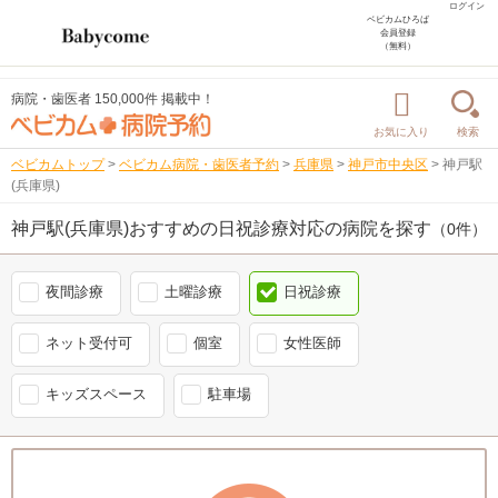
ログイン
ベビカムひろば
会員登録
（無料）
病院・歯医者 150,000件 掲載中！
お気に入り
検索
ベビカムトップ
>
ベビカム病院・歯医者予約
>
兵庫県
>
神戸市中央区
>
神戸駅
(兵庫県)
神戸駅(兵庫県)おすすめの日祝診療対応の病院を探す
（0件）
夜間診療
土曜診療
日祝診療
ネット受付可
個室
女性医師
キッズスペース
駐車場