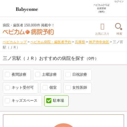
ログイン
ベビカムひろば
会員登録
（無料）
病院・歯医者 150,000件 掲載中！
お気に入り
検索
ベビカムトップ
>
ベビカム病院・歯医者予約
>
兵庫県
>
神戸市中央区
>
三ノ宮
駅（ＪＲ）
三ノ宮駅（ＪＲ）おすすめの病院を探す
（0件）
夜間診療
土曜診療
日祝診療
ネット受付可
個室
女性医師
キッズスペース
駐車場