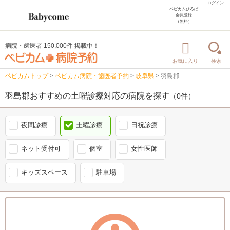
ログイン
ベビカムひろば
会員登録
（無料）
病院・歯医者 150,000件 掲載中！
お気に入り
検索
ベビカムトップ
>
ベビカム病院・歯医者予約
>
岐阜県
>
羽島郡
羽島郡おすすめの土曜診療対応の病院を探す
（0件）
夜間診療
土曜診療
日祝診療
ネット受付可
個室
女性医師
キッズスペース
駐車場