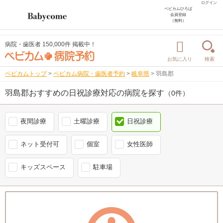
ログイン
ベビカムひろば
会員登録
（無料）
病院・歯医者 150,000件 掲載中！
お気に入り
検索
ベビカムトップ
>
ベビカム病院・歯医者予約
>
岐阜県
>
羽島郡
羽島郡おすすめの日祝診療対応の病院を探す
（0件）
夜間診療
土曜診療
日祝診療
ネット受付可
個室
女性医師
キッズスペース
駐車場