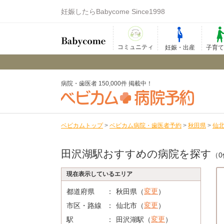
妊娠したらBabycome Since1998
コミュニティ
妊娠・出産
子育
病院・歯医者 150,000件 掲載中！
ベビカムトップ
>
ベビカム病院・歯医者予約
>
秋田県
>
仙
田沢湖駅おすすめの病院を探す
（0
現在表示しているエリア
変更
都道府県
秋田県（
）
変更
市区・路線
仙北市（
）
変更
駅
田沢湖駅（
）