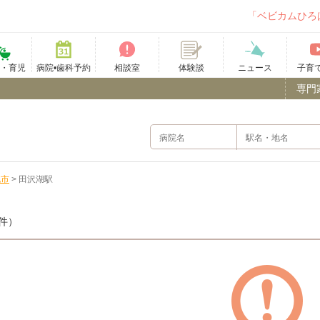
「ベビカムひろ
て・育児
病院•歯科予約
相談室
ニュース
子育
体験談
専門
北市
>
田沢湖駅
件）