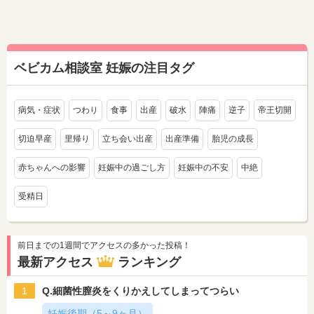
ベビカム相談室 妊娠の注目タグ
病気・症状
つわり
食事
出産
破水
陣痛
逆子
帝王切開
切迫早産
里帰り
立ち会い出産
出産準備
胎児の成長
赤ちゃんへの影響
妊娠中の過ごし方
妊娠中の不安
中絶
受精日
前日までの1週間でアクセスの多かった投稿！
最新アクセス
ランキング
1
Q.細菌性膣炎をくりかえしてしまってつらい
妊娠後期（5～9ヶ月）