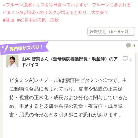
プルーン濃縮エキスを毎日食べていますが、プルーンに含まれる
ビタミンAは胎児へのリスクが増えると知り…大丈夫？
貧血
妊娠中の病気・症状
妊娠後期（5～9ヶ月）
0
山本 智美さん（聖母病院看護部長・助産師）
のア
1
ドバイス
ビタミンA(レチノール)は脂溶性ビタミンの1つで、主
に動物性食品に含まれており、皮膚や粘膜の正常保
持・視覚の正常化・成長および分化に関与しているた
め、不足すると皮膚や粘膜の乾燥・夜盲症・成長障
害・胎児の奇形などを引き起こす恐れがあります 。