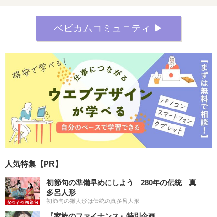
ベビカムコミュニティ ▶︎
人気特集【PR】
初節句の準備早めにしよう 280年の伝統 真
多呂人形
初節句の雛人形は伝統の真多呂人形
『家族のファイナンス』特別企画