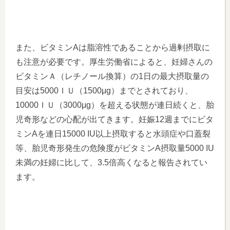
また、ビタミンAは脂溶性であることから過剰摂取に
も注意が必要です。厚生労働省によると、妊婦さんの
ビタミンＡ（レチノール換算）の1日の最大摂取量の
目安は5000ＩＵ（1500μg）までとされており、
10000ＩＵ（3000μg）を超える状態が連日続くと、胎
児奇形などの心配が出てきます。妊娠12週までにビタ
ミンAを連日15000 IU以上摂取すると水頭症や口蓋裂
等、胎児奇形発生の危険度がビタミンA摂取量5000 IU
未満の妊婦に比して、3.5倍高くなると報告されてい
ます。