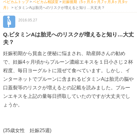
ベビカムトップ
>
ベビカム相談室
>
妊娠後期（5ヶ月,6ヶ月,7ヶ月,8ヶ月,9ヶ
月）
>
ビタミンAは胎児へのリスクが増えると知り…大丈夫？
2016.05.27
Q.ビタミンAは胎児へのリスクが増えると知り…大丈
夫？
妊娠初期から貧血と便秘に悩まされ、助産師さんの勧め
で、妊娠4ヶ月頃からプルーン濃縮エキスを１日小さじ２杯
程度、毎日ヨーグルトに混ぜて食べています。しかし、イ
ンターネットでプルーンに含まれるビタミンAは胎児の脳や
口蓋裂等のリスクが増えるとの記載を読みました。プルー
ンエキスを上記の量毎日摂取していたのですが大丈夫でし
ょうか。
(35歳女性 妊娠25週)