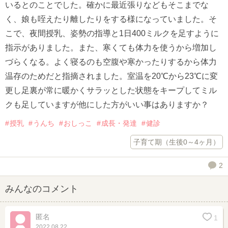
いるとのことでした。確かに最近張りなどもそこまでな
く、娘も咥えたり離したりをする様になっていました。そ
こで、夜間授乳、姿勢の指導と1日400ミルクを足すように
指示がありました。また、寒くても体力を使うから増加し
づらくなる。よく寝るのも空腹や寒かったりするから体力
温存のためだと指摘されました。室温を20℃から23℃に変
更し足裏が常に暖かくサラッとした状態をキープしてミル
クも足していますが他にした方がいい事はありますか？
授乳
うんち
おしっこ
成長・発達
健診
子育て期（生後0～4ヶ月）
2
みんなのコメント
匿名
1
2022.08.22