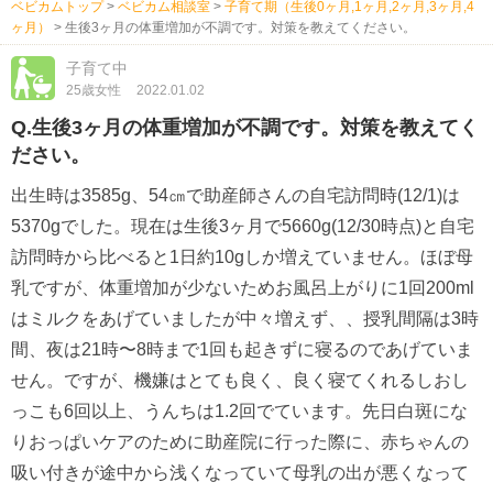
ベビカムトップ
>
ベビカム相談室
>
子育て期（生後0ヶ月,1ヶ月,2ヶ月,3ヶ月,4
ヶ月）
>
生後3ヶ月の体重増加が不調です。対策を教えてください。
子育て中
25歳女性
2022.01.02
Q.生後3ヶ月の体重増加が不調です。対策を教えてく
ださい。
出生時は3585g、54㎝で助産師さんの自宅訪問時(12/1)は
5370gでした。現在は生後3ヶ月で5660g(12/30時点)と自宅
訪問時から比べると1日約10gしか増えていません。ほぼ母
乳ですが、体重増加が少ないためお風呂上がりに1回200ml
はミルクをあげていましたが中々増えず、、授乳間隔は3時
間、夜は21時〜8時まで1回も起きずに寝るのであげていま
せん。ですが、機嫌はとても良く、良く寝てくれるしおし
っこも6回以上、うんちは1.2回でています。先日白斑にな
りおっぱいケアのために助産院に行った際に、赤ちゃんの
吸い付きが途中から浅くなっていて母乳の出が悪くなって