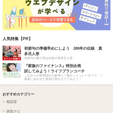
人気特集【PR】
初節句の準備早めにしよう 280年の伝統 真
多呂人形
初節句の雛人形は伝統の真多呂人形
『家族のファイナンス』特別企画
試してみよう！ライフプランコーチ
これからの将来設計の参考に！家計シミュレーターで、ご
家庭にあわせた資金計画を立ててみよう！
おすすめカテゴリー
相談室
病気ナビ