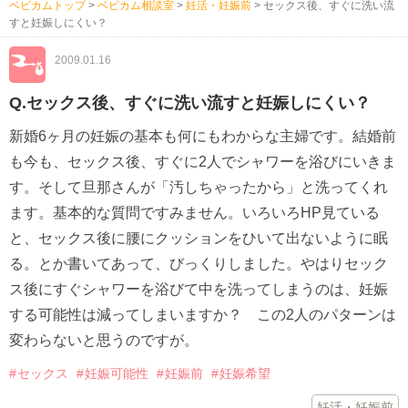
ベビカムトップ
>
ベビカム相談室
>
妊活・妊娠前
>
セックス後、すぐに洗い流
すと妊娠しにくい？
2009.01.16
Q.セックス後、すぐに洗い流すと妊娠しにくい？
新婚6ヶ月の妊娠の基本も何にもわからな主婦です。結婚前
も今も、セックス後、すぐに2人でシャワーを浴びにいきま
す。そして旦那さんが「汚しちゃったから」と洗ってくれ
ます。基本的な質問ですみません。いろいろHP見ている
と、セックス後に腰にクッションをひいて出ないように眠
る。とか書いてあって、びっくりしました。やはりセック
ス後にすぐシャワーを浴びて中を洗ってしまうのは、妊娠
する可能性は減ってしまいますか？ この2人のパターンは
変わらないと思うのですが。
セックス
妊娠可能性
妊娠前
妊娠希望
妊活・妊娠前