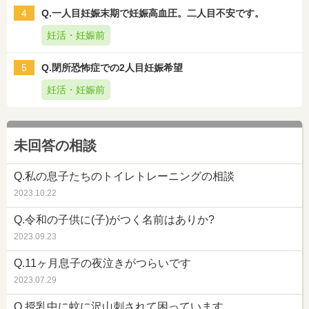
4
Q.一人目妊娠末期で妊娠高血圧。二人目不安です。
妊活・妊娠前
5
Q.閉所恐怖症での2人目妊娠希望
妊活・妊娠前
未回答の相談
Q.私の息子たちのトイレトレーニングの相談
2023.10.22
Q.令和の子供に(子)がつく名前はありか?
2023.09.23
Q.11ヶ月息子の夜泣きがつらいです
2023.07.29
Q.授乳中に蚊に沢山刺されて困っています