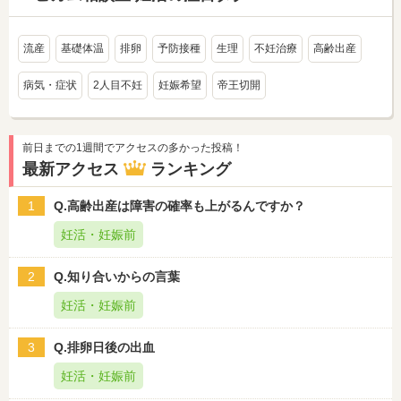
流産
基礎体温
排卵
予防接種
生理
不妊治療
高齢出産
病気・症状
2人目不妊
妊娠希望
帝王切開
前日までの1週間でアクセスの多かった投稿！
最新アクセス
ランキング
1
Q.高齢出産は障害の確率も上がるんですか？
妊活・妊娠前
2
Q.知り合いからの言葉
妊活・妊娠前
3
Q.排卵日後の出血
妊活・妊娠前