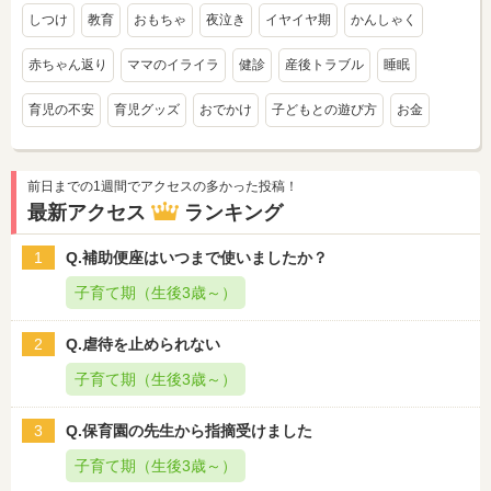
しつけ
教育
おもちゃ
夜泣き
イヤイヤ期
かんしゃく
赤ちゃん返り
ママのイライラ
健診
産後トラブル
睡眠
育児の不安
育児グッズ
おでかけ
子どもとの遊び方
お金
前日までの1週間でアクセスの多かった投稿！
最新アクセス
ランキング
1
Q.補助便座はいつまで使いましたか？
子育て期（生後3歳～）
2
Q.虐待を止められない
子育て期（生後3歳～）
3
Q.保育園の先生から指摘受けました
子育て期（生後3歳～）