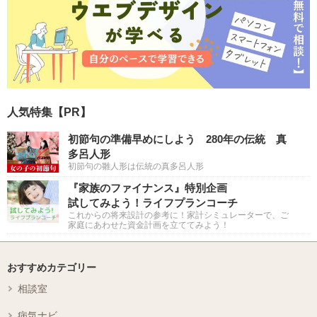
人気特集【PR】
初節句の準備早めにしよう 280年の伝統 真
多呂人形
初節句の雛人形は伝統の真多呂人形
『家族のファイナンス』特別企画
試してみよう！ライフプランコーチ
これからの将来設計の参考に！家計シミュレーターで、ご
家庭にあわせた資金計画を立ててみよう！
おすすめカテゴリー
相談室
病気ナビ