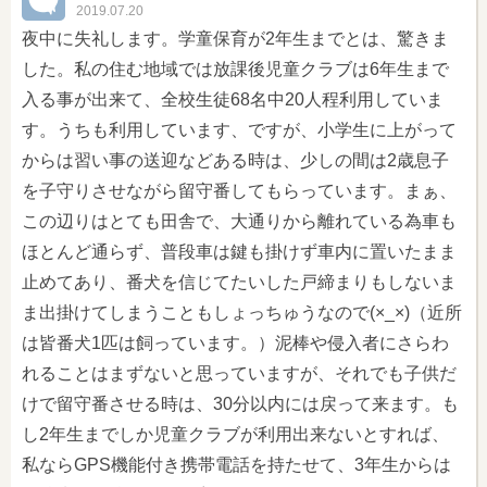
2019.07.20
夜中に失礼します。学童保育が2年生までとは、驚きま
した。私の住む地域では放課後児童クラブは6年生まで
入る事が出来て、全校生徒68名中20人程利用していま
す。うちも利用しています、ですが、小学生に上がって
からは習い事の送迎などある時は、少しの間は2歳息子
を子守りさせながら留守番してもらっています。まぁ、
この辺りはとても田舎で、大通りから離れている為車も
ほとんど通らず、普段車は鍵も掛けず車内に置いたまま
止めてあり、番犬を信じてたいした戸締まりもしないま
ま出掛けてしまうこともしょっちゅうなので(×_×)（近所
は皆番犬1匹は飼っています。）泥棒や侵入者にさらわ
れることはまずないと思っていますが、それでも子供だ
けで留守番させる時は、30分以内には戻って来ます。も
し2年生までしか児童クラブが利用出来ないとすれば、
私ならGPS機能付き携帯電話を持たせて、3年生からは