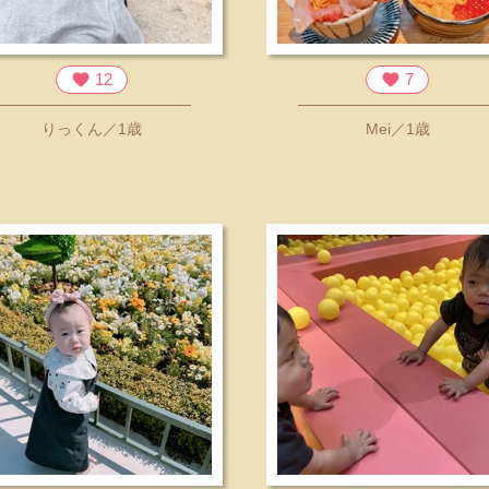
favorite
12
favorite
7
りっくん／1歳
Mei／1歳