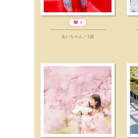
favorite
4
あいちゃん／1歳