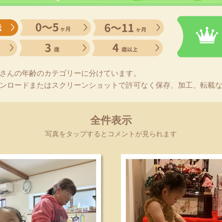
さんの年齢のカテゴリーに分けています。
ンロードまたはスクリーンショットで許可なく保存、加工、転載
全件表示
写真をタップするとコメントが見られます