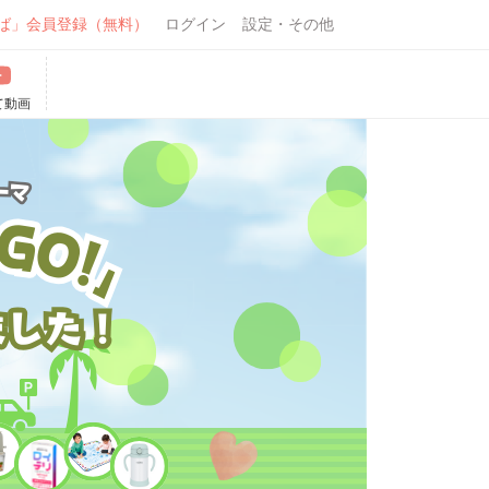
ば」会員登録（無料）
ログイン
設定・その他
て動画