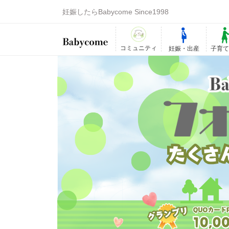
妊娠したらBabycome Since1998
コミュニティ
妊娠・出産
子育