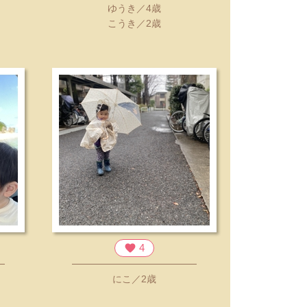
ゆうき／4歳
こうき／2歳
favorite
4
にこ／2歳