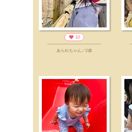
favorite
10
あられちゃん／2歳