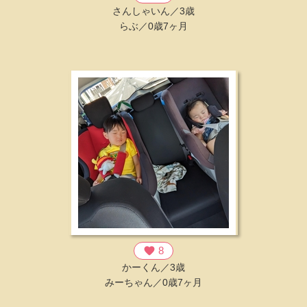
さんしゃいん／3歳
らぶ／0歳7ヶ月
favorite
8
かーくん／3歳
みーちゃん／0歳7ヶ月