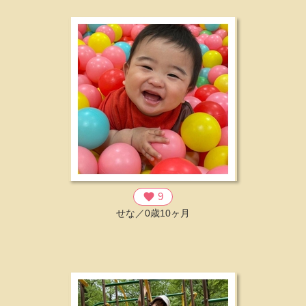
favorite
9
せな／0歳10ヶ月