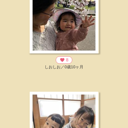
favorite
8
しおしお／0歳10ヶ月