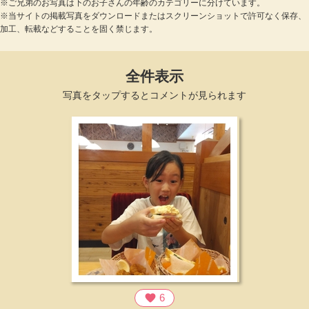
※ご兄弟のお写真は下のお子さんの年齢のカテゴリーに分けています。
※当サイトの掲載写真をダウンロードまたはスクリーンショットで許可なく保存、
加工、転載などすることを固く禁じます。
全件表示
写真をタップするとコメントが見られます
favorite
6