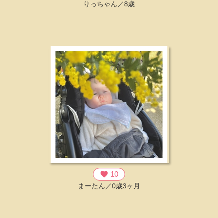
りっちゃん／8歳
favorite
10
まーたん／0歳3ヶ月