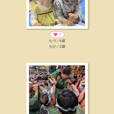
favorite
7
ちづ／6歳
ちひ／2歳