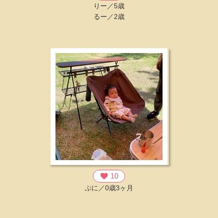
りー／5歳
るー／2歳
favorite
10
ぷに／0歳3ヶ月