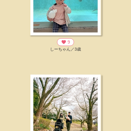
favorite
9
しーちゃん／3歳