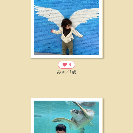
favorite
9
みき／1歳