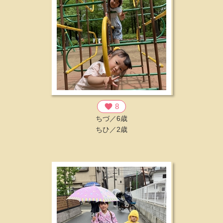
favorite
8
ちづ／6歳
ちひ／2歳