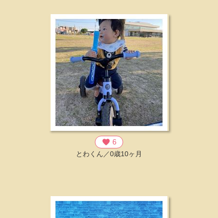
favorite
6
とわくん／0歳10ヶ月