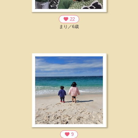
favorite
22
まり／6歳
favorite
9