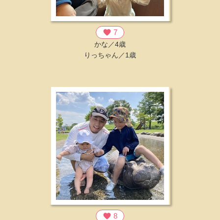
favorite
7
かな／4歳
りっちゃん／1歳
favorite
8