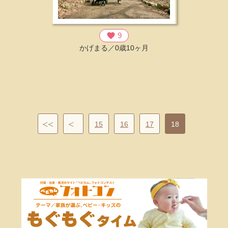
favorite
9
かげまる／0歳10ヶ月
15
16
17
18