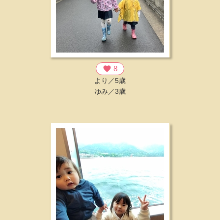
favorite
8
より／5歳
ゆみ／3歳