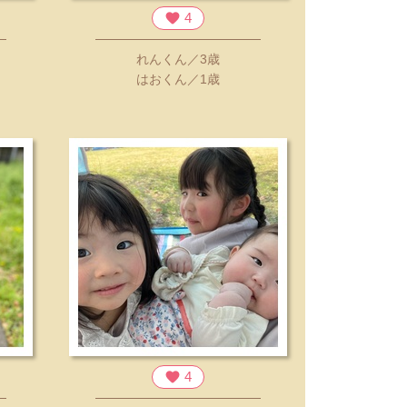
favorite
4
れんくん／3歳
はおくん／1歳
favorite
4