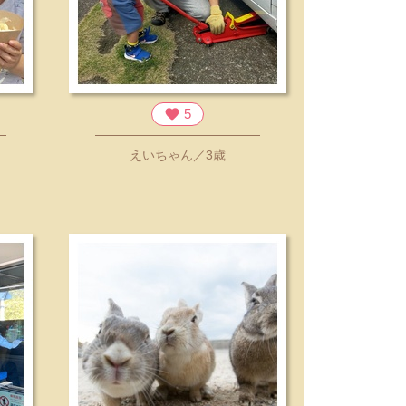
favorite
5
えいちゃん／3歳