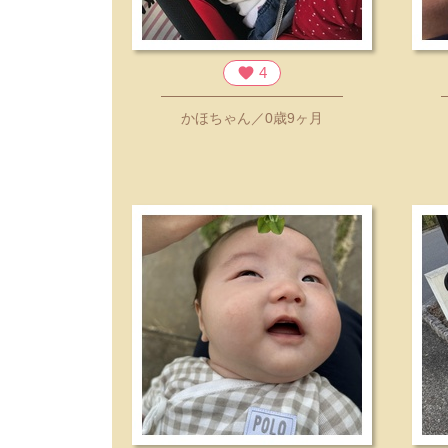
favorite
4
かほちゃん／0歳9ヶ月