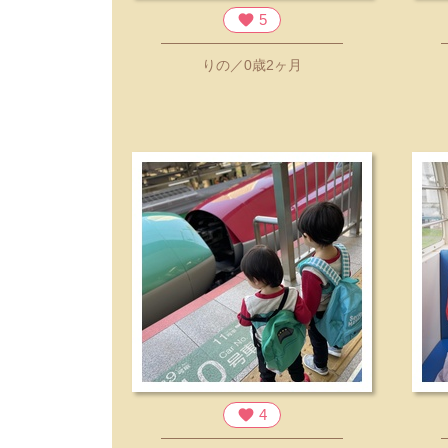
favorite
5
りの／0歳2ヶ月
favorite
4