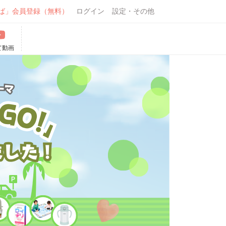
ば」会員登録（無料）
ログイン
設定・その他
て動画