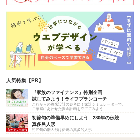
人気特集【PR】
『家族のファイナンス』特別企画
試してみよう！ライフプランコーチ
これからの将来設計の参考に！家計シミュレーターで、
ご家庭にあわせた資金計画を立ててみよう！
初節句の準備早めにしよう 280年の伝統
真多呂人形
初節句の雛人形は伝統の真多呂人形