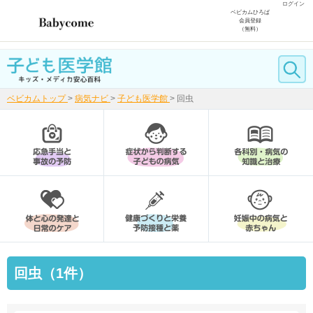
ログイン
ベビカムひろば
会員登録
（無料）
ベビカムトップ
>
病気ナビ
>
子ども医学館
>
回虫
回虫（1件）