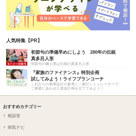
人気特集【PR】
初節句の準備早めにしよう 280年の伝統
真多呂人形
初節句の雛人形は伝統の真多呂人形
『家族のファイナンス』特別企画
試してみよう！ライフプランコーチ
これからの将来設計の参考に！家計シミュレーターで、
ご家庭にあわせた資金計画を立ててみよう！
おすすめカテゴリー
相談室
病気ナビ