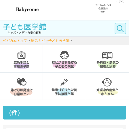
ログイン
ベビカムひろば
会員登録
（無料）
ベビカムトップ
>
病気ナビ
>
子ども医学館
>
（件）