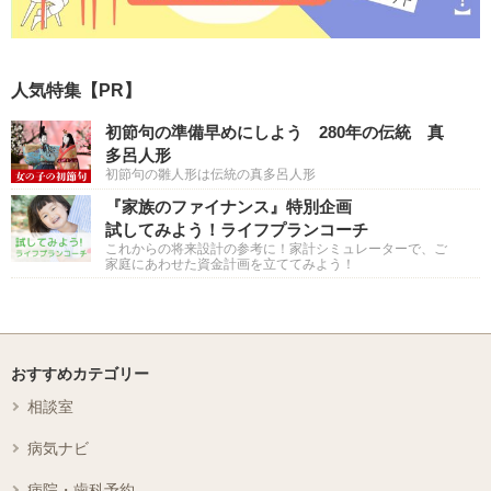
人気特集【PR】
初節句の準備早めにしよう 280年の伝統 真
多呂人形
初節句の雛人形は伝統の真多呂人形
『家族のファイナンス』特別企画
試してみよう！ライフプランコーチ
これからの将来設計の参考に！家計シミュレーターで、ご
家庭にあわせた資金計画を立ててみよう！
おすすめカテゴリー
相談室
病気ナビ
病院・歯科予約