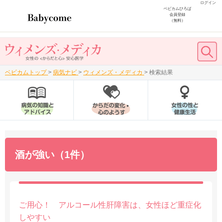
ログイン
ベビカムひろば
会員登録
（無料）
ベビカムトップ
>
病気ナビ
>
ウィメンズ・メディカ
>
検索結果
酒が強い（1件）
ご用心！ アルコール性肝障害は、女性ほど重症化
しやすい