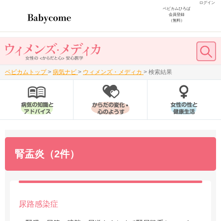
ログイン
ベビカムひろば
会員登録
（無料）
ベビカムトップ
>
病気ナビ
>
ウィメンズ・メディカ
>
検索結果
腎盂炎（2件）
尿路感染症