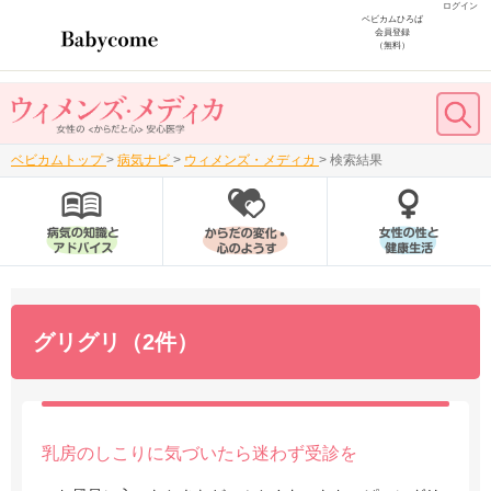
ログイン
ベビカムひろば
会員登録
（無料）
ベビカムトップ
>
病気ナビ
>
ウィメンズ・メディカ
>
検索結果
グリグリ（2件）
乳房のしこりに気づいたら迷わず受診を