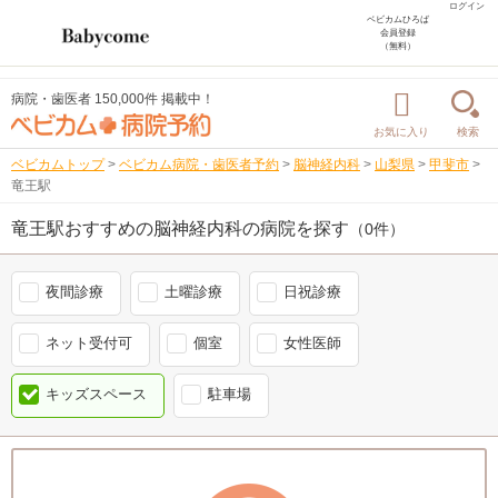
ログイン
ベビカムひろば
会員登録
（無料）
病院・歯医者 150,000件 掲載中！
お気に入り
検索
ベビカムトップ
>
ベビカム病院・歯医者予約
>
脳神経内科
>
山梨県
>
甲斐市
>
竜王駅
竜王駅おすすめの脳神経内科の病院を探す
（0件）
夜間診療
土曜診療
日祝診療
ネット受付可
個室
女性医師
キッズスペース
駐車場