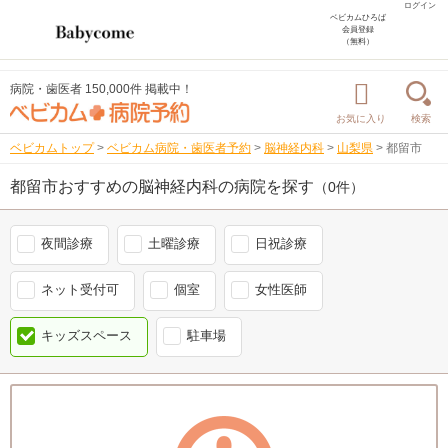
ログイン
ベビカムひろば
会員登録
（無料）
病院・歯医者 150,000件 掲載中！
お気に入り
検索
ベビカムトップ
>
ベビカム病院・歯医者予約
>
脳神経内科
>
山梨県
>
都留市
都留市おすすめの脳神経内科の病院を探す
（0件）
夜間診療
土曜診療
日祝診療
ネット受付可
個室
女性医師
キッズスペース
駐車場