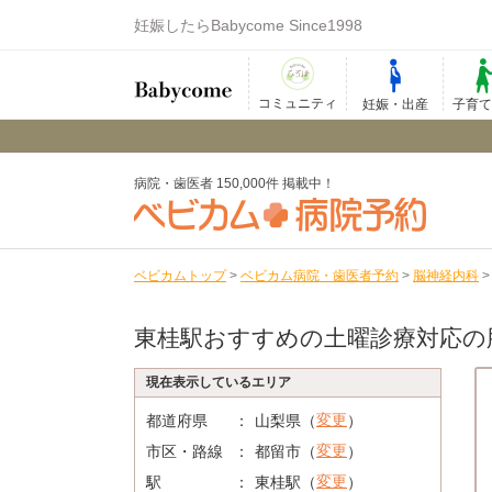
妊娠したらBabycome Since1998
コミュニティ
妊娠・出産
子育
病院・歯医者 150,000件 掲載中！
ベビカムトップ
>
ベビカム病院・歯医者予約
>
脳神経内科
東桂駅おすすめの土曜診療対応の
現在表示しているエリア
変更
都道府県
山梨県（
）
変更
市区・路線
都留市（
）
変更
駅
東桂駅（
）