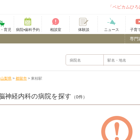
「ベビカムひろ
て・育児
病院•歯科予約
相談室
ニュース
子育
体験談
専門
>
山梨県
>
都留市
>
東桂駅
脳神経内科の病院を探す
（0件）