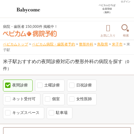
ログイン
ベビカムひろば
会員登録
（無料）
病院・歯医者 150,000件 掲載中！
お気に入り
検索
ベビカムトップ
>
ベビカム病院・歯医者予約
>
整形外科
>
鳥取県
>
米子市
>
米
子駅
米子駅おすすめの夜間診療対応の整形外科の病院を探す
（0
件）
夜間診療
土曜診療
日祝診療
ネット受付可
個室
女性医師
キッズスペース
駐車場