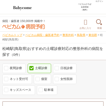
ログイン
ベビカムひろば
会員登録
（無料）
病院・歯医者 150,000件 掲載中！
お気に入り
検索
ベビカムトップ
>
ベビカム病院・歯医者予約
>
整形外科
>
鳥取県
>
東伯郡
>
松
崎駅(鳥取県)
松崎駅(鳥取県)おすすめの土曜診療対応の整形外科の病院を
探す
（0件）
夜間診療
土曜診療
日祝診療
ネット受付可
個室
女性医師
キッズスペース
駐車場