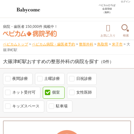
ログイン
ベビカムひろば
会員登録
（無料）
病院・歯医者 150,000件 掲載中！
お気に入り
検索
ベビカムトップ
>
ベビカム病院・歯医者予約
>
整形外科
>
鳥取県
>
米子市
>
大
篠津町駅
大篠津町駅おすすめの整形外科の病院を探す
（0件）
夜間診療
土曜診療
日祝診療
ネット受付可
個室
女性医師
キッズスペース
駐車場