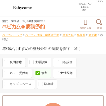
ログイン
ベビカムひろば
会員登録
（無料）
病院・歯医者 150,000件 掲載中！
お気に入り
検索
ベビカムトップ
>
ベビカム病院・歯医者予約
>
整形外科
>
鳥取県
>
東伯郡
>
赤
碕駅
赤碕駅おすすめの整形外科の病院を探す
（0件）
夜間診療
土曜診療
日祝診療
ネット受付可
個室
女性医師
キッズスペース
駐車場