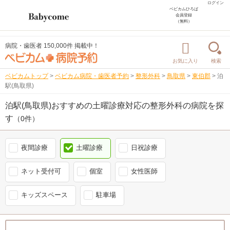
ログイン
ベビカムひろば
会員登録
（無料）
病院・歯医者 150,000件 掲載中！
お気に入り
検索
ベビカムトップ
>
ベビカム病院・歯医者予約
>
整形外科
>
鳥取県
>
東伯郡
>
泊
駅(鳥取県)
泊駅(鳥取県)おすすめの土曜診療対応の整形外科の病院を探
す
（0件）
夜間診療
土曜診療
日祝診療
ネット受付可
個室
女性医師
キッズスペース
駐車場