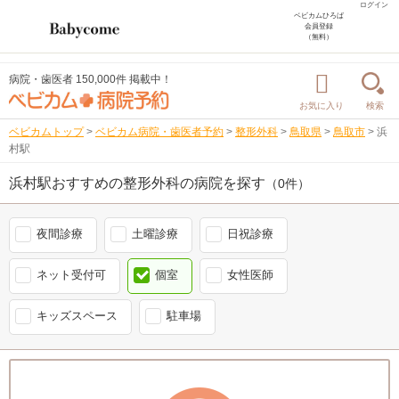
ログイン
ベビカムひろば
会員登録
（無料）
病院・歯医者 150,000件 掲載中！
お気に入り
検索
ベビカムトップ
>
ベビカム病院・歯医者予約
>
整形外科
>
鳥取県
>
鳥取市
>
浜
村駅
浜村駅おすすめの整形外科の病院を探す
（0件）
夜間診療
土曜診療
日祝診療
ネット受付可
個室
女性医師
キッズスペース
駐車場