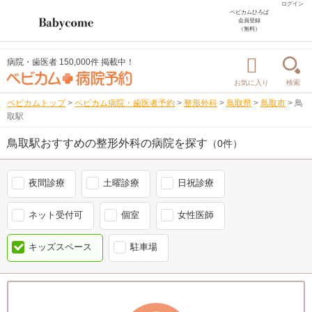
ログイン
ベビカムひろば
会員登録
（無料）
病院・歯医者 150,000件 掲載中！
お気に入り
検索
ベビカムトップ
>
ベビカム病院・歯医者予約
>
整形外科
>
鳥取県
>
鳥取市
>
鳥
取駅
鳥取駅おすすめの整形外科の病院を探す
（0件）
夜間診療
土曜診療
日祝診療
ネット受付可
個室
女性医師
キッズスペース
駐車場